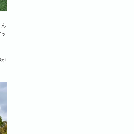
さん
フッ
声が