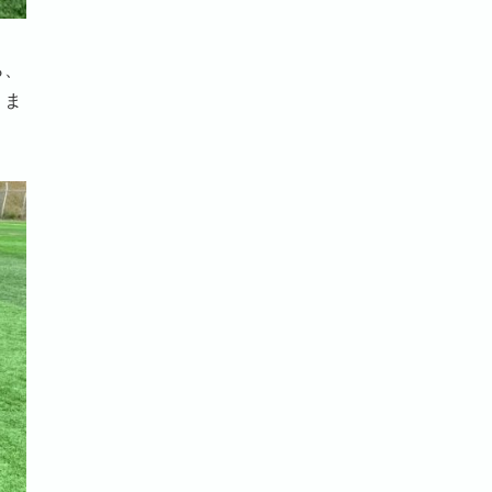
ら、
りま