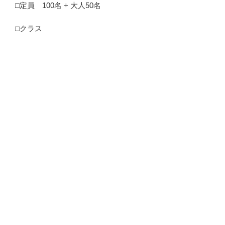
□定員 100名 + 大人50名
□クラス
基本的なクラス分け
（１）Ｕ－１２（小学3年生～６年生）
（２）Ｕ－8（小学１年生～2年生）
（３）Ｕ－６（満５歳～６歳）
（４）Ｇｒｏｗ（中学生以上）
（５）レディース（中学生以上の女性）
☆入会可能年齢は満５歳からとなります。
ＮＥＷ 2023年1月から新たに「ＧＰスクール」を開講い
たします。
カイザーズクラブ サッカースクールでは、男女問わず
「GPに興味ある！」「GPの仲間とトレーニングしてみ
たい」「所属クラブにGPコーチがいないので、教えても