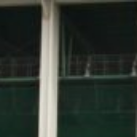
コ
ン
テ
ン
ツ
へ
ス
キ
ッ
プ